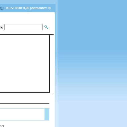
Kurv:
NOK 0,00
(elementer:
0
)
k:
e luer og pannebånd
52