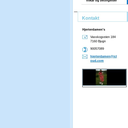
Vilkår og betingelser
Kontakt
Hjerterdamen's
Vasskogveien 184
7160 Bjugn
90057089
hjerterd
amen@icl
oud.com