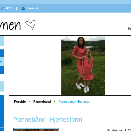
RSS
Skriv ut
Sø
Sprek
Forside
Pannebånd
Pannebånd- Hjertestorm
Pannebånd- Hjertestorm
AD1
Produkt nr: