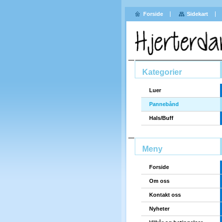
Forside
Sidekart
Kategorier
Luer
Pannebånd
Hals/Buff
Meny
Forside
Om oss
Kontakt oss
Nyheter