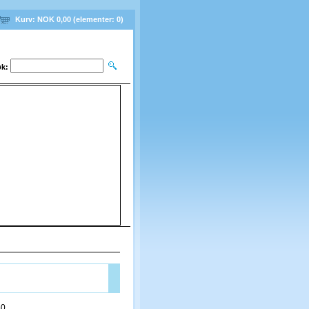
Kurv:
NOK 0,00
(elementer:
0
)
k:
e luer og pannebånd
50