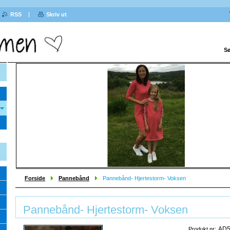
RSS
Skriv ut
Sø
Sprek
Forside
Pannebånd
Pannebånd- Hjertestorm- Voksen
Pannebånd- Hjertestorm- Voksen
AD
Produkt nr: