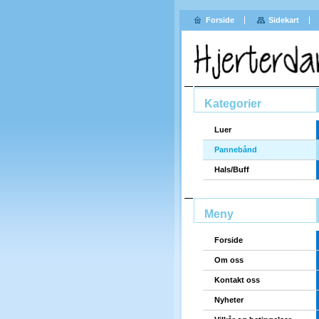
Forside
Sidekart
Kategorier
Luer
Pannebånd
Hals/Buff
Meny
Forside
Om oss
Kontakt oss
Nyheter