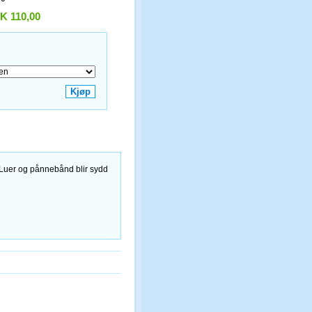
K 110,00
 Luer og pånnebånd blir sydd