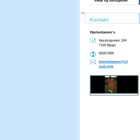
Vilkår og betingelser
Kontakt
Hjerterdamen's
Vasskogveien 184
7160 Bjugn
90057089
hjerterd
amen@icl
oud.com