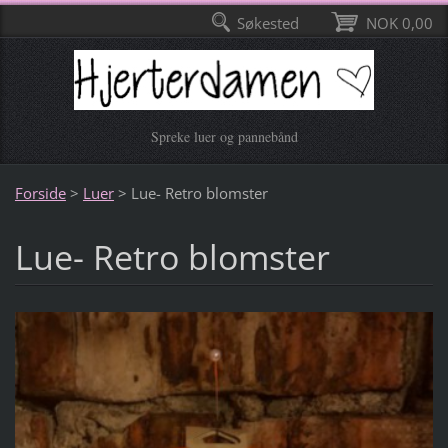
Søkested
NOK 0,00
Spreke luer og pannebånd
Forside
>
Luer
>
Lue- Retro blomster
Lue- Retro blomster