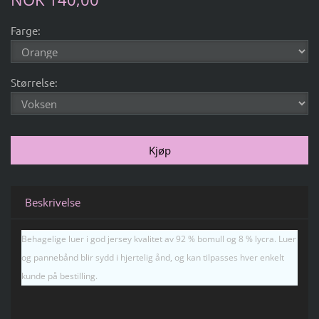
Farge:
Størrelse:
Beskrivelse
Behagelige luer i god jersey kvalitet av 92 % bomull og 8 % lycra. Luer
og pannebånd blir sydd i hjertelig ånd, og kan tilpasses hver enkelt
kunde på bestilling.