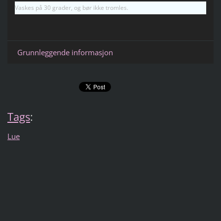
Vaskes på 30 grader, og bør ikke tromles.
Grunnleggende informasjon
Tags
:
Lue