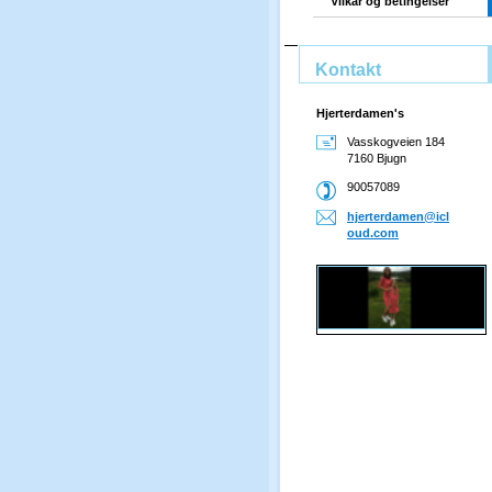
Vilkår og betingelser
Kontakt
Hjerterdamen's
Vasskogveien 184
7160 Bjugn
90057089
hjerterd
amen@icl
oud.com