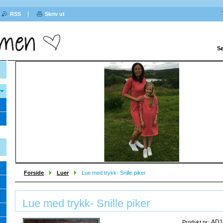
RSS
Skriv ut
Sø
Sprek
Forside
Luer
Lue med trykk- Snille piker
Lue med trykk- Snille piker
AD1
Produkt nr: