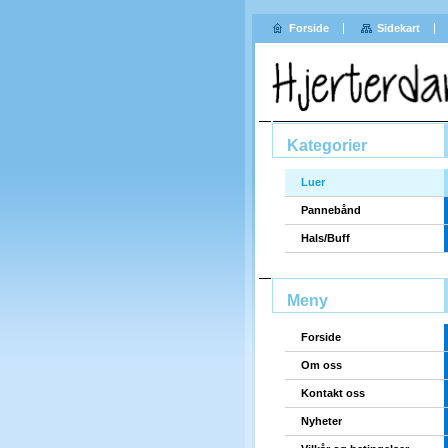
Forside
Sidekart
Kategorier
Luer
Pannebånd
Hals/Buff
Meny
Forside
Om oss
Kontakt oss
Nyheter