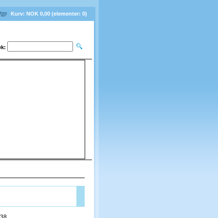
Kurv:
NOK 0,00
(elementer:
0
)
k:
e luer og pannebånd
38