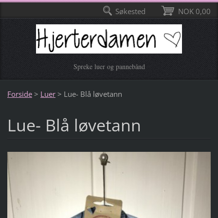
Søkested
NOK 0,00
Spreke luer og pannebånd
Forside
>
Luer
>
Lue- Blå løvetann
Lue- Blå løvetann