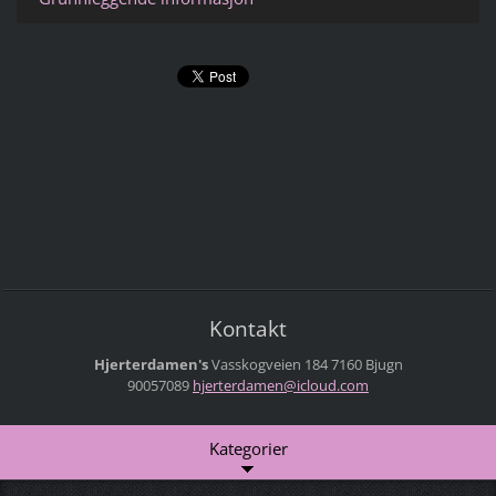
Kontakt
Hjerterdamen's
Vasskogveien 184
7160 Bjugn
90057089
hjerterd
amen@icl
oud.com
Kategorier