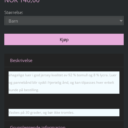
Størrelse:
Beskrivelse
ehagelige luer i god jersey kvalitet av 92 % bomull og 8 % lycra. Luer
og pannebånd blir sydd i hjertelig ånd, og kan tilpasses hver enkelt
kunde på bestilling.
Vaskes på 30 grader, og bør ikke tromles.
Grunnleggende informasjon